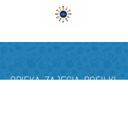
OPIEKA, ZAJĘCIA, POSIŁKI,
MATERIAŁY DYDAKTYCZNE…