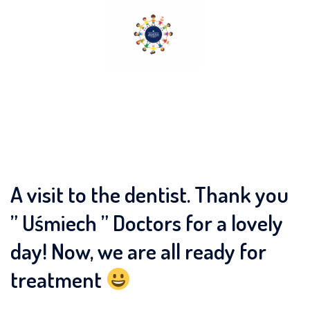
Skip
to
content
A visit to the dentist. Thank you
” Uśmiech ” Doctors for a lovely
day! Now, we are all ready for
treatment