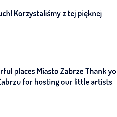
h! Korzystaliśmy z tej pięknej
erful places Miasto Zabrze Thank y
brzu for hosting our little artists