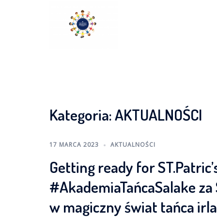
Skip
to
content
Kategoria:
AKTUALNOŚCI
17 MARCA 2023
AKTUALNOŚCI
Getting ready for ST.Patric’
#AkademiaTańcaSalake za 
w magiczny świat tańca irl