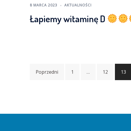
8 MARCA 2023
AKTUALNOŚCI
Łapiemy witaminę D
Nawigacja
Poprzedni
1
…
12
13
po
wpisach