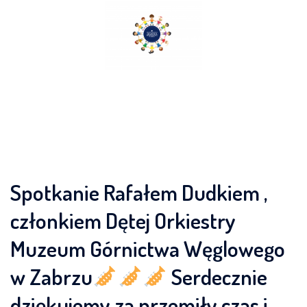
Skip
to
content
Spotkanie Rafałem Dudkiem ,
członkiem Dętej Orkiestry
Muzeum Górnictwa Węglowego
w Zabrzu
Serdecznie
dziękujemy za przemiły czas i