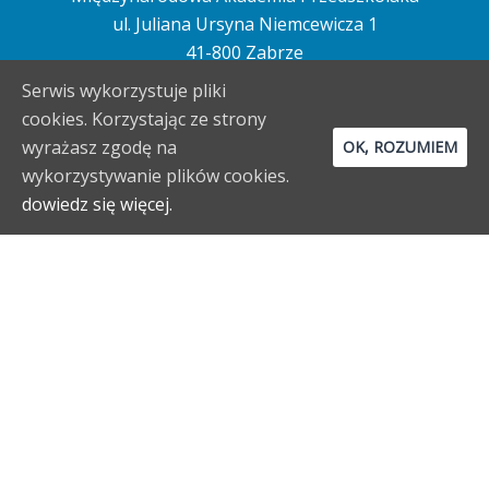
ul. Juliana Ursyna Niemcewicza 1
41-800 Zabrze
Serwis wykorzystuje pliki
cookies. Korzystając ze strony
wyrażasz zgodę na
OK, ROZUMIEM
Pon. – Pt.:
wykorzystywanie plików cookies.
08:00 – 16:00
dowiedz się więcej.
+48 513 104 883
biuro@akademiaprzedszkolaka.eu