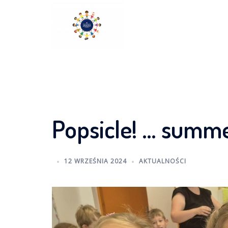
Skip
to
content
Popsicle! … summ
12 WRZEŚNIA 2024
AKTUALNOŚCI