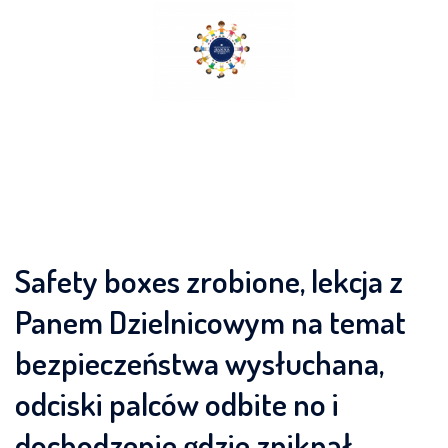
Skip
to
content
Safety boxes zrobione, lekcja z
Panem Dzielnicowym na temat
bezpieczeństwa wysłuchana,
odciski palców odbite no i
dochodzenie gdzie zniknął